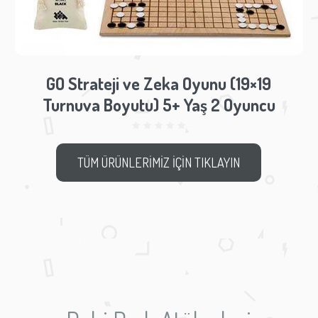
GO Strateji ve Zeka Oyunu (19×19
Turnuva Boyutu) 5+ Yaş 2 Oyuncu
TÜM ÜRÜNLERİMİZ İÇİN TIKLAYIN