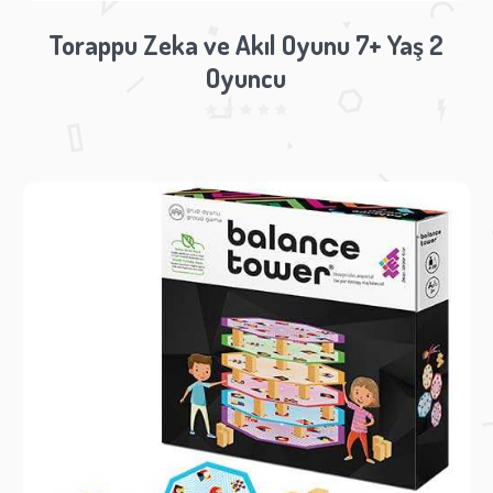
Torappu Zeka ve Akıl Oyunu 7+ Yaş 2
Oyuncu