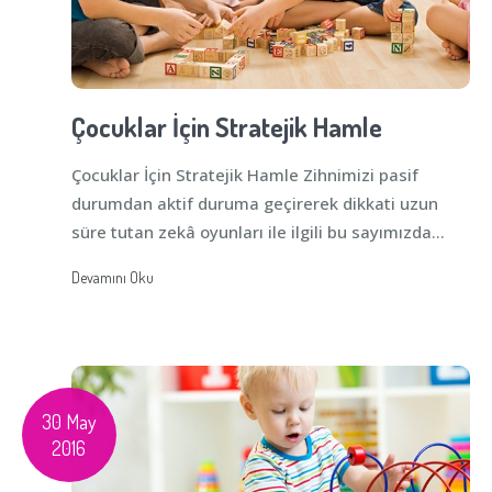
Çocuklar İçin Stratejik Hamle
Çocuklar İçin Stratejik Hamle Zihnimizi pasif
durumdan aktif duruma geçirerek dikkati uzun
süre tutan zekâ oyunları ile ilgili bu sayımızda...
Devamını Oku
30 May
2016