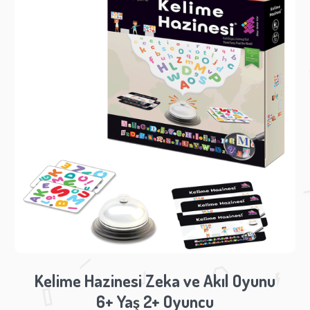
Kelime Hazinesi Zeka ve Akıl Oyunu
6+ Yaş 2+ Oyuncu