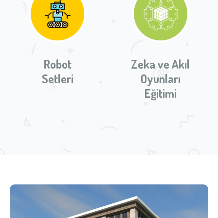
Robot
Zeka ve Akıl
Setleri
Oyunları
Eğitimi