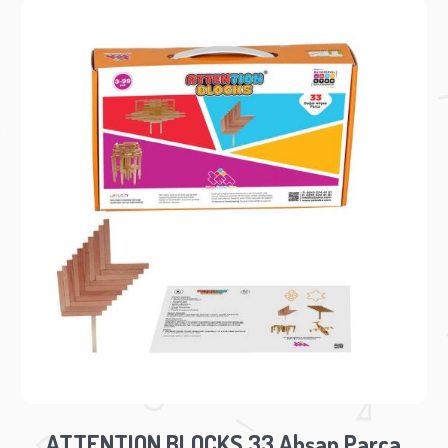
ATTENTION BLOCKS 33 Ahşap Parça