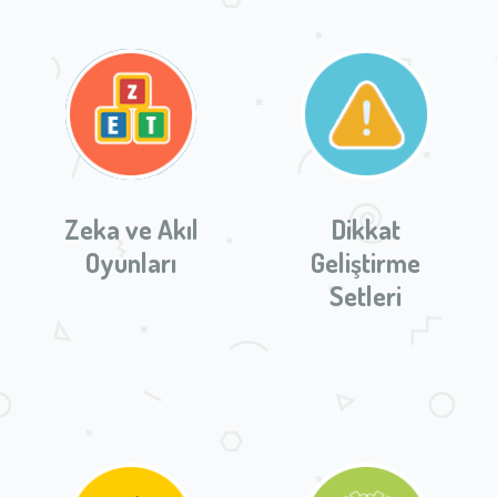
Zeka ve Akıl
Dikkat
Oyunları
Geliştirme
Setleri