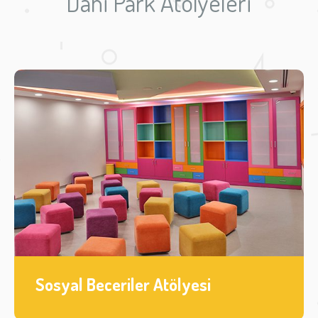
Dahi Park Atölyeleri
Sosyal Beceriler Atölyesi