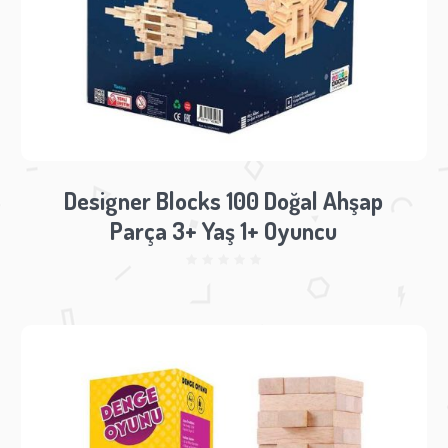
Designer Blocks 100 Doğal Ahşap
Parça 3+ Yaş 1+ Oyuncu