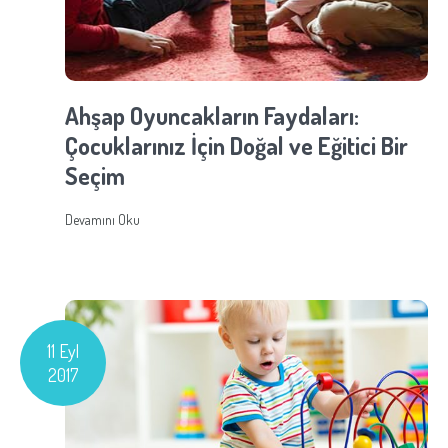
Ahşap Oyuncakların Faydaları:
Çocuklarınız İçin Doğal ve Eğitici Bir
Seçim
Devamını Oku
11 Eyl
2017