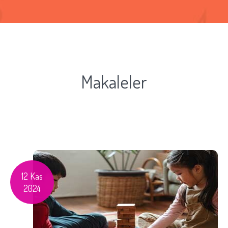
Makaleler
12 Kas
2024