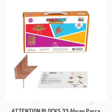
ATTENTION BLOCKS 33 Ahşap Parça