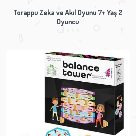
Torappu Zeka ve Akıl Oyunu 7+ Yaş 2
Oyuncu