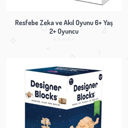
Resfebe Zeka ve Akıl Oyunu 6+ Yaş
2+ Oyuncu