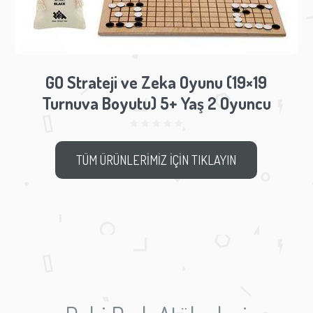
GO Strateji ve Zeka Oyunu (19×19
Turnuva Boyutu) 5+ Yaş 2 Oyuncu
TÜM ÜRÜNLERİMİZ İÇİN TIKLAYIN