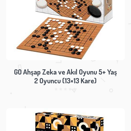
GO Ahşap Zeka ve Akıl Oyunu 5+ Yaş
2 Oyuncu (13×13 Kare)