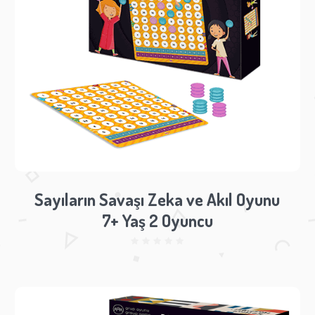
Sayıların Savaşı Zeka ve Akıl Oyunu
7+ Yaş 2 Oyuncu