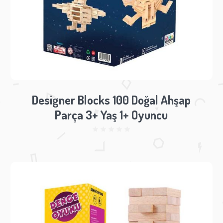
Designer Blocks 100 Doğal Ahşap
Parça 3+ Yaş 1+ Oyuncu