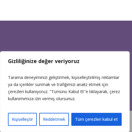
Gizliliğinize değer veriyoruz
Tarama deneyiminizi geliştirmek, kişiselleştirilmiş reklamlar
ya da içerikler sunmak ve trafiğimizi analiz etmek için
Bağlar Mh. Mimar Sinan Cd. No: 52 Güneşli Bağcılar İstanbul
çerezleri kullanıyoruz. "Tümünü Kabul Et"e tıklayarak, çerez
kullanımımıza izin vermiş olursunuz.
Pazartesi - Cuma: 08:00 - 17:30
(0212) 574 41 51 - (0212) 574 41 61 fax
Zeka Oyunlarını Mağaza Kısmından
Kişiselleştir
Reddetmek
Tüm çerezleri kabul et
İnceleyebilirsiniz.
eticaret@zetzeka.com