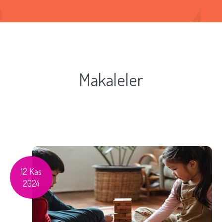
Makaleler
12 Kas
2024