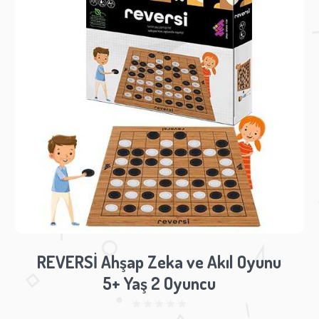
REVERSİ Ahşap Zeka ve Akıl Oyunu
5+ Yaş 2 Oyuncu