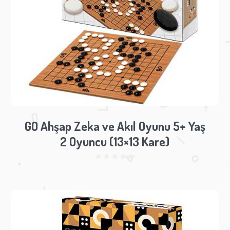
GO Ahşap Zeka ve Akıl Oyunu 5+ Yaş
2 Oyuncu (13×13 Kare)