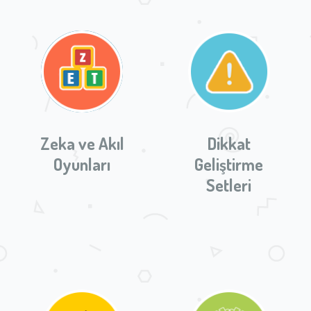
Zeka ve Akıl
Dikkat
Oyunları
Geliştirme
Setleri