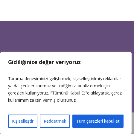
Gizliliğinize değer veriyoruz
Tarama deneyiminizi geliştirmek, kişiselleştirilmiş reklamlar
ya da içerikler sunmak ve trafiğimizi analiz etmek için
Bağlar Mh. Mimar Sinan Cd. No: 52 Güneşli Bağcılar İstanbul
çerezleri kullanıyoruz. "Tümünü Kabul Et"e tıklayarak, çerez
kullanımımıza izin vermiş olursunuz.
Pazartesi - Cuma: 08:00 - 17:30
(0212) 574 41 51 - (0212) 574 41 61 fax
Zeka Oyunlarını Mağaza Kısmından
Kişiselleştir
Reddetmek
Tüm çerezleri kabul et
İnceleyebilirsiniz.
eticaret@zetzeka.com