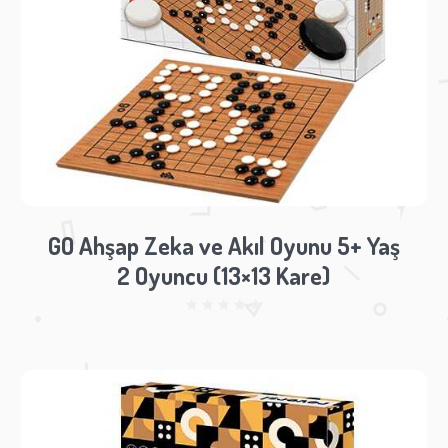
GO Ahşap Zeka ve Akıl Oyunu 5+ Yaş
2 Oyuncu (13×13 Kare)