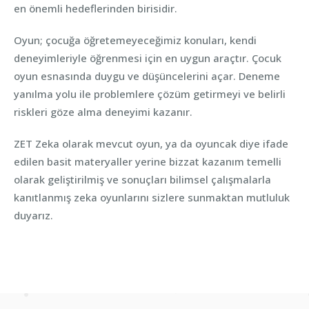
en önemli hedeflerinden birisidir.
Oyun; çocuğa öğretemeyeceğimiz konuları, kendi
deneyimleriyle öğrenmesi için en uygun araçtır. Çocuk
oyun esnasında duygu ve düşüncelerini açar. Deneme
yanılma yolu ile problemlere çözüm getirmeyi ve belirli
riskleri göze alma deneyimi kazanır.
ZET Zeka olarak mevcut oyun, ya da oyuncak diye ifade
edilen basit materyaller yerine bizzat kazanım temelli
olarak geliştirilmiş ve sonuçları bilimsel çalışmalarla
kanıtlanmış zeka oyunlarını sizlere sunmaktan mutluluk
duyarız.