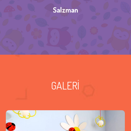
Salzman
GALERİ