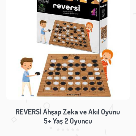
REVERSİ Ahşap Zeka ve Akıl Oyunu
5+ Yaş 2 Oyuncu