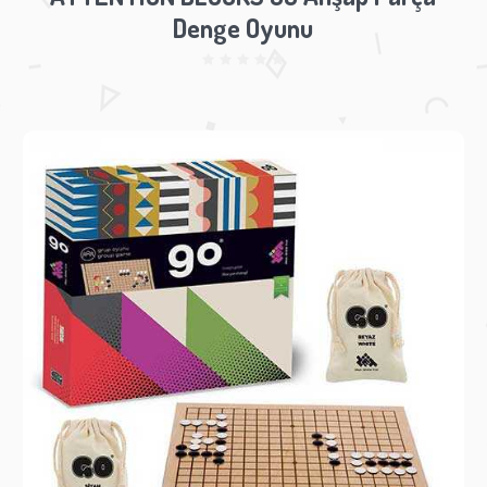
Denge Oyunu