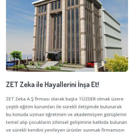
ZET Zeka ile Hayallerini İnşa Et!
ZET Zeka A.Ş firması olarak başta TÜZDER olmak üzere
çeşitli eğitim kurumları ile sürekli iletişimde bulunarak
bu konuda uzman öğretmen ve akademisyen görüşlerini
temel alıp çocukların zihinsel gelişimine katkıda bulunan
ve sürekli kendini yenileyen ürünler sunmak firmamızın