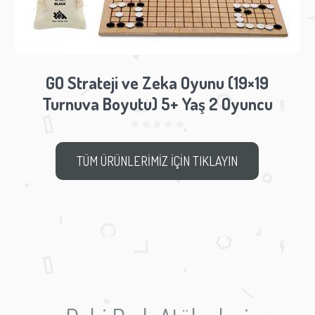
GO Strateji ve Zeka Oyunu (19×19
Turnuva Boyutu) 5+ Yaş 2 Oyuncu
TÜM ÜRÜNLERİMİZ İÇİN TIKLAYIN