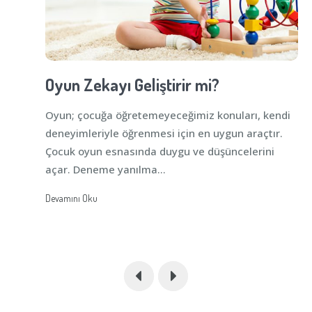
Oyun Zekayı Geliştirir mi?
Oyun; çocuğa öğretemeyeceğimiz konuları, kendi
deneyimleriyle öğrenmesi için en uygun araçtır.
Çocuk oyun esnasında duygu ve düşüncelerini
açar. Deneme yanılma...
Devamını Oku