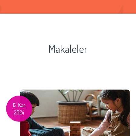
Makaleler
12 Kas
2024