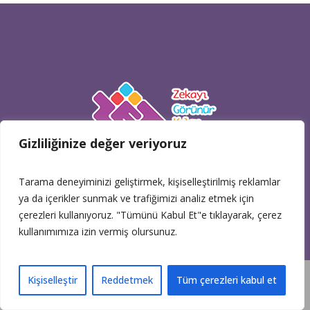
Gizliliğinize değer veriyoruz
Bağlar Mh. Mimar Sinan Cd. No: 52 Güneşli Bağcılar İstanbul
Tarama deneyiminizi geliştirmek, kişiselleştirilmiş reklamlar
Pazartesi - Cuma: 08:00 - 17:30
ya da içerikler sunmak ve trafiğimizi analiz etmek için
çerezleri kullanıyoruz. "Tümünü Kabul Et"e tıklayarak, çerez
(0212) 574 41 51 - (0212) 574 41 61 fax
kullanımımıza izin vermiş olursunuz.
eticaret@zetzeka.com
Zeka Oyunlarını Mağaza Kısmından
Kişiselleştir
Reddetmek
Tüm çerezleri kabul et
İnceleyebilirsiniz.