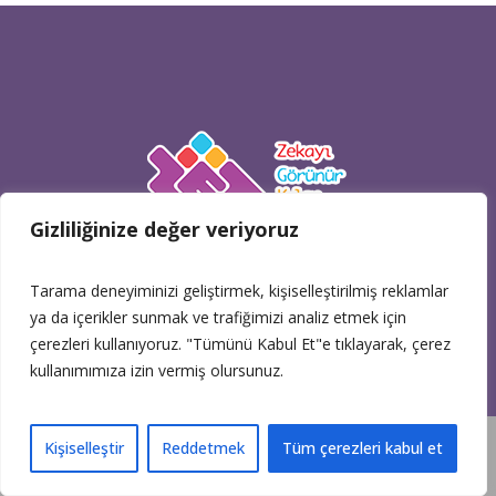
Gizliliğinize değer veriyoruz
Bağlar Mh. Mimar Sinan Cd. No: 52 Güneşli Bağcılar İstanbul
Tarama deneyiminizi geliştirmek, kişiselleştirilmiş reklamlar
Pazartesi - Cuma: 08:00 - 17:30
ya da içerikler sunmak ve trafiğimizi analiz etmek için
çerezleri kullanıyoruz. "Tümünü Kabul Et"e tıklayarak, çerez
(0212) 574 41 51 - (0212) 574 41 61 fax
kullanımımıza izin vermiş olursunuz.
eticaret@zetzeka.com
Zeka Oyunlarını Mağaza Kısmından
Kişiselleştir
Reddetmek
Tüm çerezleri kabul et
İnceleyebilirsiniz.